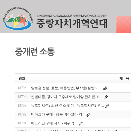
번호
제 목
18795
알로홀 성분, 효능, 복용방법, 부작용(설탕 미…
18794
펜벤다졸, 강아지 구충제로 말기암 완치된 조…
18793
뉴토끼시즌2 최신 주소 찾기 - 뉴토끼시즌2 우…
18792
비아그라 구매 - 정품 비아그라 약국
18791
아드레닌 구매 디시 - 파워약국