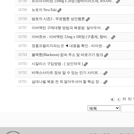
18790
트리아자비린 250mg x 20정 (항바이러스제, RNA바…
18789
뉴토끼 NewToki
18788
밤토끼 시즌2 - 무료웹툰 성인웹툰
18787
이버멕틴 구매대행 방법과 복용법: 알아두어…
18786
이버쥬브 - 이버멕틴 12mg x 100정 (구충제, 항바…
18785
정품프릴리지파는곳 ◀ 내용들 확인 - 비아센…
18784
블랙툰(Blacktoon) 접속 주소 및 바로가기 링크
18783
시알리스 구입방법 - [ 성인약국 ]
18782
비맥스사이트 정보 알 수 있는 인기 사이트 …
18781
실데나필 복용 전 꼭 알아두셔야 할 핵심 정…
91
92